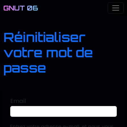
GNUT 06
Me
Réinitialiser
votre mot de
passe
Email
Entrez votre adresse e-mail, et nous vous