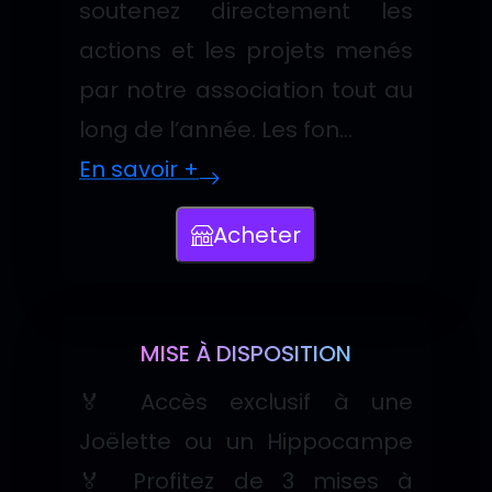
soutenez directement les
actions et les projets menés
par notre association tout au
long de l’année. Les fon...
En savoir +
Acheter
Cliquez pour ouvrir le formulaire da
MISE À DISPOSITION
🏅 Accès exclusif à une
Joëlette ou un Hippocampe
🏅 Profitez de 3 mises à