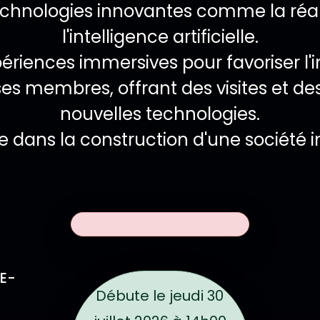
echnologies innovantes comme la réal
l'intelligence artificielle.
ériences immersives pour favoriser l'i
s membres, offrant des visites et des 
nouvelles technologies.
 dans la construction d'une société in
L
Dates de l'évé
énement
E-
Débute le
jeudi 30