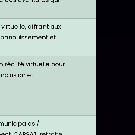
 virtuelle, offrant aux
épanouissement et
 réalité virtuelle pour
inclusion et
municipales /
ect, CARSAT, retraite