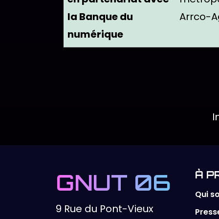
la Banque du
Arrco-Ag
numérique
Actions disp
Cliquez pour ouvrir le formulai
I
GNUT 06
À P
Qui 
9 Rue du Pont-Vieux
Press