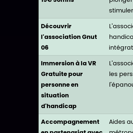
stimulen
Découvrir
L'associ
l'association Gnut
handica
06
intégrat
Immersion à la VR
L'associ
Gratuite pour
les pers
personne en
l'épano
situation
d'handicap
Accompagnement
Aides a
en partenariat avec
métropol