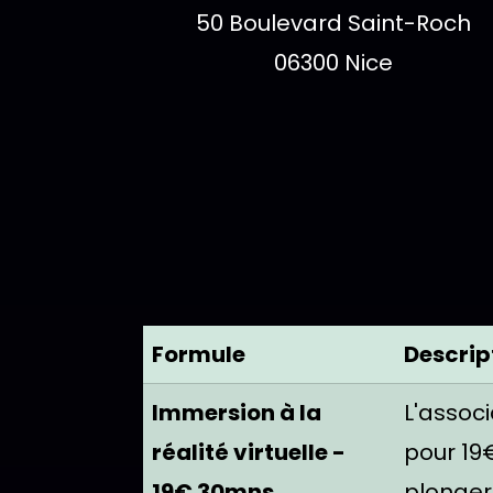
Adresse :
50 Boulevard Saint-Roch
06300 Nice
Tarifs et fo
TABLEAU DES TARIFS
Formule
Descrip
Immersion à la
L'assoc
réalité virtuelle -
pour 19
19€ 30mns
plonger