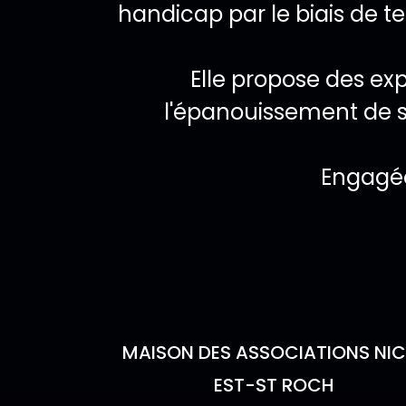
handicap par le biais de t
Elle propose des exp
l'épanouissement de se
Engagée
Lieu de l'év
MAISON DES ASSOCIATIONS NIC
EST-ST ROCH