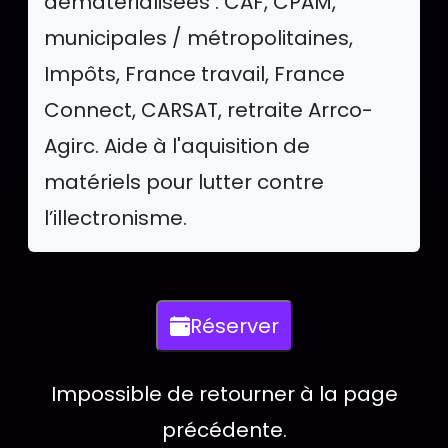
dématérialisées : CAF, CPAM,
municipales / métropolitaines,
Impôts, France travail, France
Connect, CARSAT, retraite Arrco-
Agirc. Aide à l'aquisition de
matériels pour lutter contre
l’illectronisme.
Actions disponib
Réserver
Cliquez pour ouvrir le formulaire dans un
Impossible de retourner à la page
précédente.