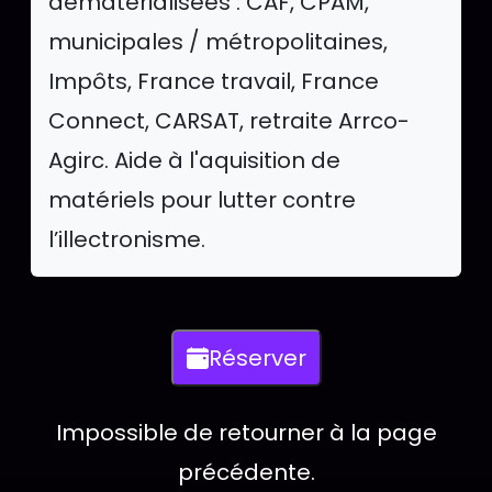
dématérialisées : CAF, CPAM,
municipales / métropolitaines,
Impôts, France travail, France
Connect, CARSAT, retraite Arrco-
Agirc. Aide à l'aquisition de
matériels pour lutter contre
l’illectronisme.
Actions disponib
Réserver
Cliquez pour ouvrir le formulaire dans un
Impossible de retourner à la page
précédente.