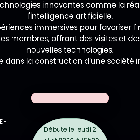
echnologies innovantes comme la réal
l'intelligence artificielle.
ériences immersives pour favoriser l'i
s membres, offrant des visites et des 
nouvelles technologies.
 dans la construction d'une société in
L
Dates de l'évé
énement
E-
Débute le
jeudi 2