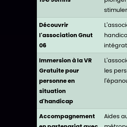
stimulen
Découvrir
L'associ
l'association Gnut
handica
06
intégrat
Immersion à la VR
L'associ
Gratuite pour
les pers
personne en
l'épano
situation
d'handicap
Accompagnement
Aides a
en partenariat avec
métropol