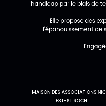
handicap par le biais de t
Elle propose des exp
l'épanouissement de se
Engagée
Lieu de l'év
MAISON DES ASSOCIATIONS NIC
EST-ST ROCH