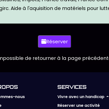
irc. Aide à l'aquisition de matériels pour lutte
onibles
Réserver
re dans une fenêtre modale
mpossible de retourner à la page précédent
ROPOS
SERVICES
Vivre avec un handicap
sommes-nous
e
Réserver une activité