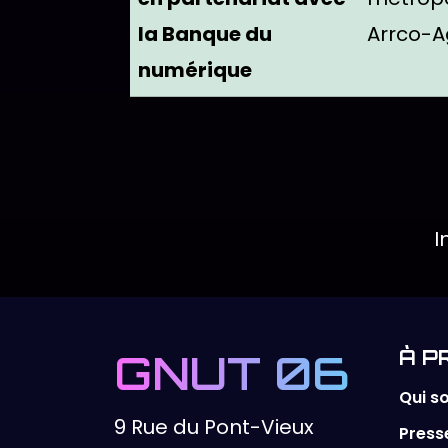
la Banque du
Arrco-Ag
numérique
Actions disp
Cliquez pour ouvrir le formulai
I
GNUT 06
À P
Qui 
9 Rue du Pont-Vieux
Press