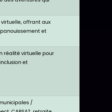
 virtuelle, offrant aux
épanouissement et
 réalité virtuelle pour
inclusion et
municipales /
ect, CARSAT, retraite