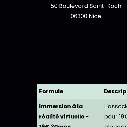
Adresse :
50 Boulevard Saint-Roch
06300 Nice
Tarifs et fo
TABLEAU DES TARIFS
Formule
Descrip
Immersion à la
L'assoc
réalité virtuelle -
pour 19
19€ 30mns
plonger