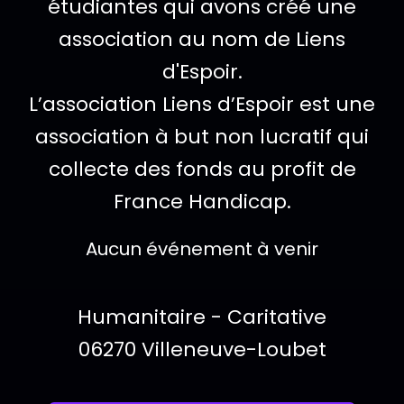
étudiantes qui avons créé une
association au nom de Liens
d'Espoir.
L’association Liens d’Espoir est une
association à but non lucratif qui
collecte des fonds au profit de
France Handicap.
SERVICES ET ÉVÉNEMENTS DISPONIBLES
Aucun événement à venir
Informations pra
Type d'organisation :
Humanitaire - Caritative
Localisation :
06270 Villeneuve-Loubet