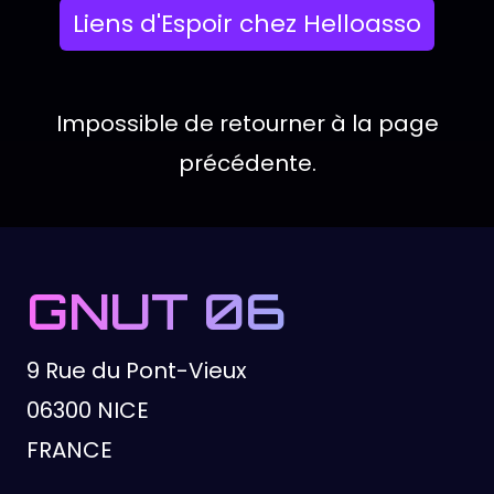
Actions disponib
Liens d'Espoir chez Helloasso
Impossible de retourner à la page
précédente.
GNUT 06
9 Rue du Pont-Vieux
06300 NICE
FRANCE