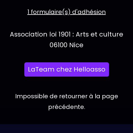
1 formulaire(s) d'adhésion
Informations pra
Type d'organisation :
Association loi 1901 : Arts et culture
Localisation :
06100 Nice
Actions disponib
LaTeam chez Helloasso
Impossible de retourner à la page
précédente.